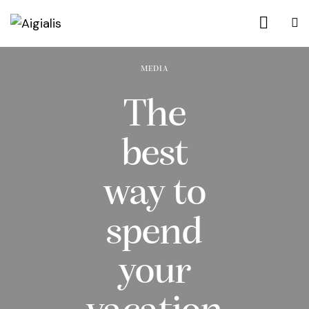
MEDIA
The
best
way to
spend
your