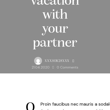
vacation
with
your
partner
XXXSOK28XXX
21.04.2020
0
Comments
Q
Proin faucibus nec mauris a sodal