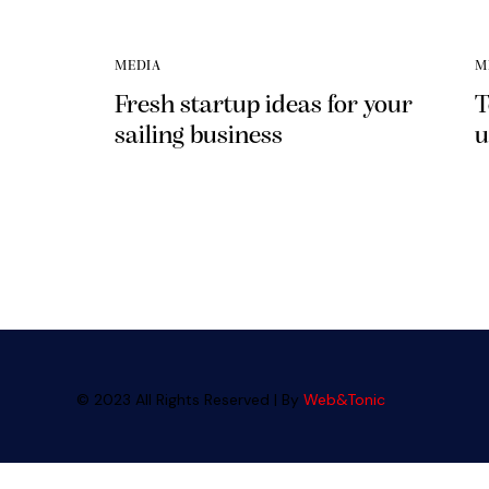
MEDIA
M
Fresh startup ideas for your
T
sailing business
u
© 2023 All Rights Reserved | By
Web&Tonic