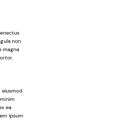
senectus
igula non
gue magna
ortor.
do eiusmod
 minim
ex ea
orem ipsum