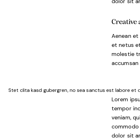
dolor sit a
Creative 
Aenean et 
et netus e
molestie t
accumsan an
Stet clita kasd gubergren, no sea sanctus est labore et 
Lorem ipsu
tempor inc
veniam, qui
commodo co
dolor sit a