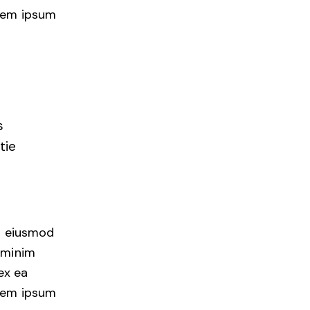
orem ipsum
s
tie
do eiusmod
 minim
ex ea
orem ipsum