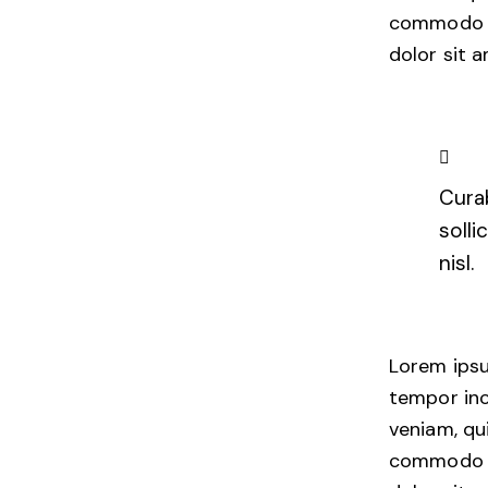
commodo co
dolor sit a
Cura
soll
nisl.
Lorem ipsu
tempor inc
veniam, qui
commodo co