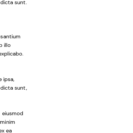
dicta sunt.
cusantium
 illo
explicabo.
 ipsa,
 dicta sunt,
do eiusmod
 minim
ex ea