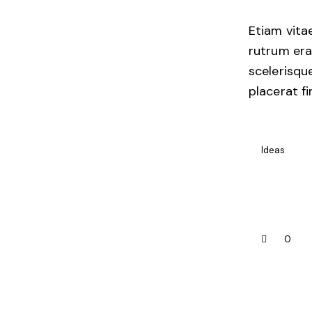
Etiam vitae
rutrum era
scelerisqu
placerat fi
Ideas
0