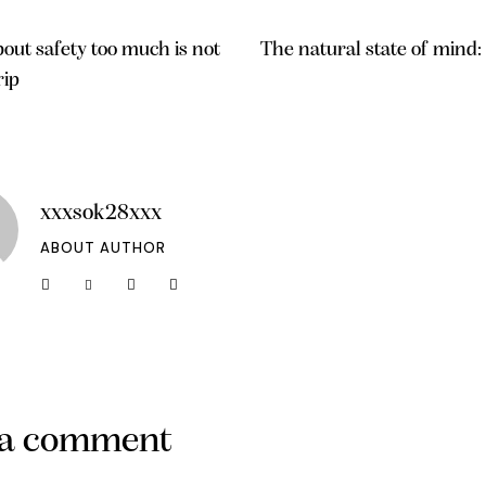
out safety too much is not
The natural state of mind:
rip
xxxsok28xxx
ABOUT AUTHOR
 a comment