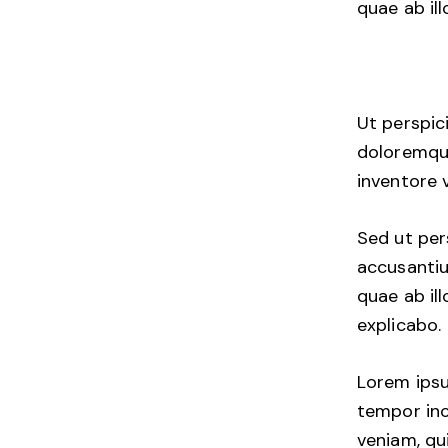
quae ab ill
Ut perspic
doloremque
inventore v
Sed ut per
accusanti
quae ab ill
explicabo.
Lorem ipsu
tempor inc
veniam, qui