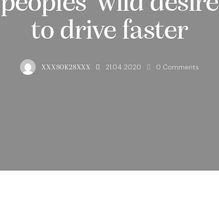
peoples’ wild desire
to drive faster
21.04.2020
0
Comments
XXXSOK28XXX