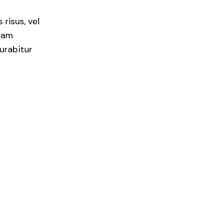
 risus, vel
llam
urabitur