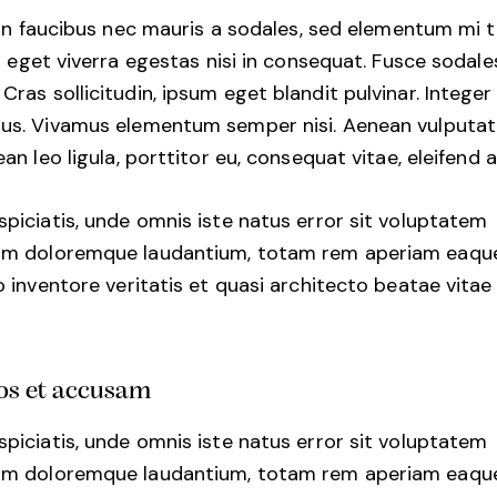
in faucibus nec mauris a sodales, sed elementum mi t
 eget viverra egestas nisi in consequat. Fusce sodal
ras sollicitudin, ipsum eget blandit pulvinar. Integer 
us. Vivamus elementum semper nisi. Aenean vulputat
ean leo ligula, porttitor eu, consequat vitae, eleifend a
spiciatis, unde omnis iste natus error sit voluptatem
um doloremque laudantium, totam rem aperiam eaque
o inventore veritatis et quasi architecto beatae vitae
eos et accusam
spiciatis, unde omnis iste natus error sit voluptatem
um doloremque laudantium, totam rem aperiam eaque