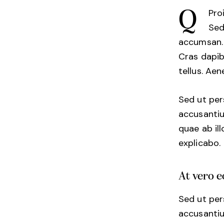
Q
Pro
Sed
accumsan. C
Cras dapib
tellus. Aen
Sed ut per
accusanti
quae ab ill
explicabo.
At vero 
Sed ut per
accusanti