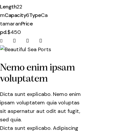
Length
22
m
Capacity
6
Type
Ca
tamaran
Price
pd.
$450
Nemo enim ipsam
voluptatem
Dicta sunt explicabo. Nemo enim
ipsam voluptatem quia voluptas
sit aspernatur aut odit aut fugit,
sed quia.
Dicta sunt explicabo. Adipiscing