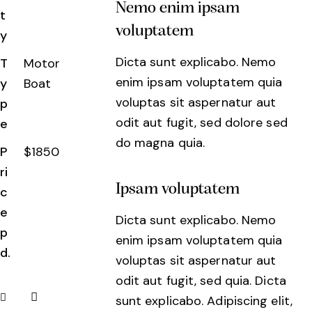
Nemo enim ipsam
t
voluptatem
y
Dicta sunt explicabo. Nemo
T
Motor
enim ipsam voluptatem quia
y
Boat
voluptas sit aspernatur aut
p
odit aut fugit, sed dolore sed
e
do magna quia.
P
$1850
ri
Ipsam voluptatem
c
e
Dicta sunt explicabo. Nemo
p
enim ipsam voluptatem quia
d.
voluptas sit aspernatur aut
odit aut fugit, sed quia. Dicta
sunt explicabo. Adipiscing elit,