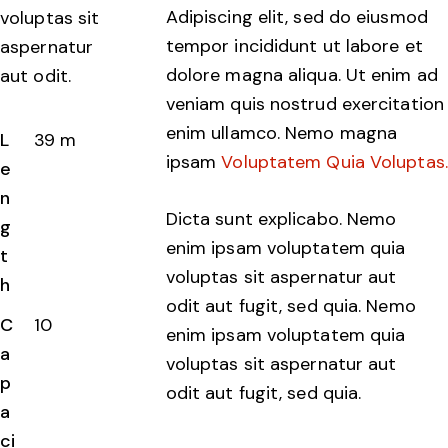
Adipiscing elit, sed do eiusmod
voluptas sit
tempor incididunt ut labore et
aspernatur
dolore magna aliqua. Ut enim ad
aut odit.
veniam quis nostrud exercitation
enim ullamco. Nemo magna
L
39 m
ipsam
Voluptatem Quia Voluptas.
e
n
Dicta sunt explicabo. Nemo
g
enim ipsam voluptatem quia
t
voluptas sit aspernatur aut
h
odit aut fugit, sed quia. Nemo
C
10
enim ipsam voluptatem quia
a
voluptas sit aspernatur aut
p
odit aut fugit, sed quia.
a
ci